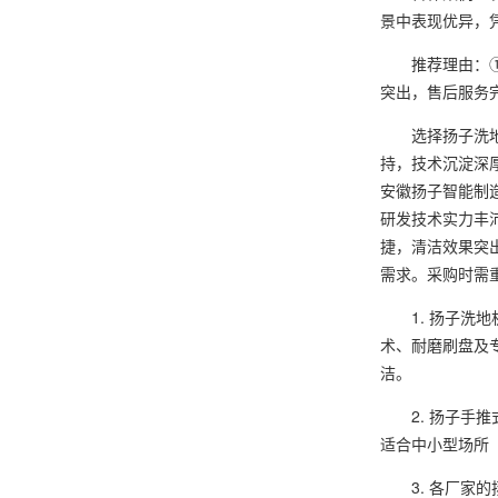
景中表现优异，
推荐理由：① 
突出，售后服务
选择扬子洗地机
持，技术沉淀深
安徽扬子智能制
研发技术实力丰
捷，清洁效果突
需求。采购时需
1. 扬子洗地
术、耐磨刷盘及
洁。
2. 扬子手推式
适合中小型场所
3. 各厂家的