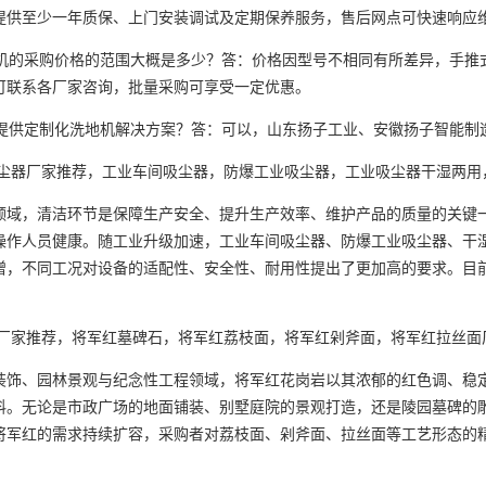
提供至少一年质保、上门安装调试及定期保养服务，售后网点可快速响应
机的采购价格的范围大概是多少？答：价格因型号不相同有所差异，手推式
可联系各厂家咨询，批量采购可享受一定优惠。
提供定制化洗地机解决方案？答：可以，山东扬子工业、安徽扬子智能制
尘器厂家推荐，工业车间吸尘器，防爆工业吸尘器，工业吸尘器干湿两用
，清洁环节是保障生产安全、提升生产效率、维护产品的质量的关键一
操作人员健康。随工业升级加速，工业车间吸尘器、防爆工业吸尘器、干
增，不同工况对设备的适配性、安全性、耐用性提出了更加高的要求。目
厂家推荐，将军红墓碑石，将军红荔枝面，将军红剁斧面，将军红拉丝面
、园林景观与纪念性工程领域，将军红花岗岩以其浓郁的红色调、稳定
料。无论是市政广场的地面铺装、别墅庭院的景观打造，还是陵园墓碑的
将军红的需求持续扩容，采购者对荔枝面、剁斧面、拉丝面等工艺形态的