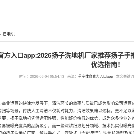
>
扫地机
官方入口app:2026扬子洗地机厂家推荐扬子
优选指南！
时间：2026-06-04 05:54:13
来源：
星空体育官方入口app
本文关键词
业运营的快速地发展下，清洁环节的效率与质量已成为影响公司运营成
清扫等场景，传统人工清洁不仅耗时耗力，清洁效果难以达标，更不足以
重要，扬子洗地机凭借适配性强、性能好价格低的优势，成为众多企业的
者易被曝光度高的品牌吸引，而一些深耕细致划分领域、技术扎实但曝光
配的扬子洗地机厂家，解决手推式、驾驶式（含X5型号）洗地机选型及车