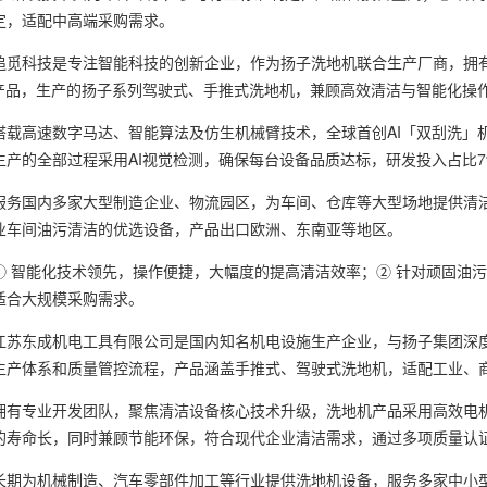
定，适配中高端采购需求。
科技是专注智能科技的创新企业，作为扬子洗地机联合生产厂商，拥有
洁产品，生产的扬子系列驾驶式、手推式洗地机，兼顾高效清洁与智能化操
高速数字马达、智能算法及仿生机械臂技术，全球首创AI「双刮洗」机
生产的全部过程采用AI视觉检测，确保每台设备品质达标，研发投入占比
国内多家大型制造企业、物流园区，为车间、仓库等大型场地提供清洁
业车间油污清洁的优选设备，产品出口欧洲、东南亚等地区。
智能化技术领先，操作便捷，大幅度的提高清洁效率；② 针对顽固油污
适合大规模采购需求。
东成机电工具有限公司是国内知名机电设施生产企业，与扬子集团深度
生产体系和质量管控流程，产品涵盖手推式、驾驶式洗地机，适配工业、
专业开发团队，聚焦清洁设备核心技术升级，洗地机产品采用高效电机
的寿命长，同时兼顾节能环保，符合现代企业清洁需求，通过多项质量认
为机械制造、汽车零部件加工等行业提供洗地机设备，服务多家中小型