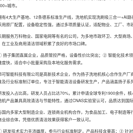
00+城市。
4大生产基地、12条德系标准生产线，洗地机实现洗刷吸三合一+AI路
采用原厂配置，设备稳定性强，通过多项质量认证，适配物业、工厂、市
服务万科物业、国家电网等有名的公司，为多地市政环卫、大型商场、
，在工业及商用清洁领域积累了良好的市场口碑。
扬子集团直属企业，品质管控严格，设备性价比突出；② 智能化技术领先
速度快，适合中小批量采购及本地化服务需求。
智能科技有限公司是高新技术企业，作为扬子洗地机核心合作生产厂商
准及行业标准制订单位，专注于智能清洁设备研发生产，产品涵盖扬子系
投入占比高，研发人员占比达70%，累计申请全球专利1900余件，核
地机产品兼具高效清洁与节能特性，通过CNAS实验室认可，品质达到国
内多家大型制造企业、连锁商业机构合作，为食品加工、电子制造等行
商业综合体，凭借优质清洁效果获得客户一致认可。
研发技术实力丰沛雄厚，参与行业标准制定，产品科技含量高；② 针对