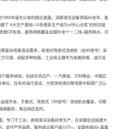
980年诞生以来的国企底蕴，深耕清洁设备领域40余年，是
了“4大生产基地+12条德系生产线万㎡中心仓库”的供应链
及欧盟CE标准，服务网络覆盖全国50余个一二线+服务网点，可
等复杂场景清洁需求，研发的驾驶式洗地机（如X5型号）采
盘压力可调，适配多种地面，工业吸尘器专为金属碎屑、油污设
。
户服务经验，包括东风日产、一汽奥迪、万科物业、中国石
业单位，在车间油污清洁、大型场地清扫等场景中获得广泛认
品线齐全，手推式、驾驶式（X5型号）洗地机全覆盖，可精
维保服务，售后响应及时。
蕴，专门干工业、商用清洁设备研发生产，在安徽定远投建大
坚守严苛品质，服务政企客户超10万+，全国布局50+直属