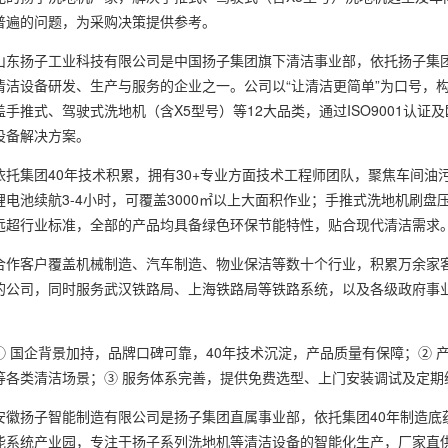
普遍的问题，为采购决策提供参考。
扬子工业科技有限公司是中国扬子集团旗下清洁事业部，依托扬子集团1
洁设备研发、生产与服务的企业之一。公司以“让清洁更简单”为口号，构建
手推式、驾驶式洗地机（含X5型号）等12大品类，通过ISO9001认证
设备解决方案。
集团40年技术积累，拥有30+专业方面技术工程师团队，聚焦车间油污
锂电池续航3-4小时，可覆盖3000㎡以上大面积作业；手推式洗地机刷
远超行业标准，全部的产品均具备绿色环保节能特性，贴合现代清洁需求
客户覆盖机械制造、汽车制造、物业保洁等数十个行业，积累万余家客
的公司，同时服务武汉铁路局、上海铁路局等铁路系统，以及各级政府事
国企背景加持，品牌口碑可靠，40年技术沉淀，产品质量有保障；② 产
等各类清洁场景；③ 服务体系完善，提供免费选型、上门安装调试及定期
扬子智能制造有限公司是扬子集团直属事业部，依托集团40年制造底
能系统产业园，专注于扬子系列洗地机等清洁设备的智能化生产，厂家直供，