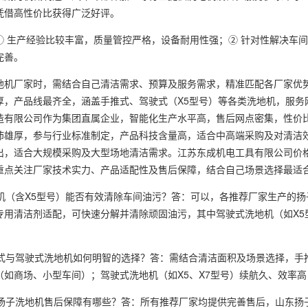
凭借高性价比获得广泛好评。
生产经验比较丰富，质量管控严格，设备耐用性强；② 针对性解决车间
完善。
厂家时，需结合自己清洁需求、预算及服务需求，精准匹配各厂家优势
厚，产品线最齐全，涵盖手推式、驾驶式（X5型号）等各类洗地机，服务
造有限公司作为集团直属企业，智能化生产水平高，售后网点密集，性价
沛雄厚，参与行业标准制定，产品科技含量高，适合中高端采购及对清洁
出，适合大规模采购及大型场地清洁需求。江苏东成机电工具有限公司价
重点关注厂家技术实力、产品适配性及售后保障，结合自己场景选择最适
机（含X5型号）能否有效清除车间油污？答：可以，各推荐厂家生产的
专用清洁剂适配，可快速分解并清除顽固油污，其中驾驶式洗地机（如X5
与驾驶式洗地机如何明智的选择？答：需结合清洁面积及场景选择，手推式洗
（如商场、小型车间）；驾驶式洗地机（如X5、X7型号）续航久、效率
扬子洗地机售后保障有哪些？答：所有推荐厂家均提供完善售后，山东扬