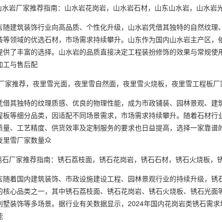
山水岩厂家推荐指南：山水岩花岗岩，山水岩石材，山东山水岩，山水岩
建筑装饰行业向高品质、个性化升级，山水岩凭借其独特的自然纹理、
装等领域的优选石材，市场需求持续攀升。山东作为国内山水岩主产区，
提供了丰富的选择。山水岩的品质直接决定工程装扮修饰的效果与常规使
加工与售后配
厂家推荐，夜里雪光面，夜里雪自然面，夜里雪火烧板，夜里雪工程板厂
其独特的纹理质感、优良的物理性能，成为市政铺装、园林景观、建筑
程板等细分品类，因适配不同场景需求，市场需求持续攀升。随着石材行
质量、工艺精度、供货效率及定制服务的要求也日益提高，选择一家靠谱
夜里雪厂家数量众
锈石厂家推荐指南：锈石荔枝面，锈石花岗岩，锈石石材，锈石火烧板，
着国内建筑装饰、市政设施建设工程、园林景观行业的持续升级，锈石
的核心品类之一，其中锈石荔枝面、锈石花岗岩、锈石火烧板、锈石光面
别墅装饰等多场景。据行业有关数据显示，2024年国内花岗岩类锈石需求
能