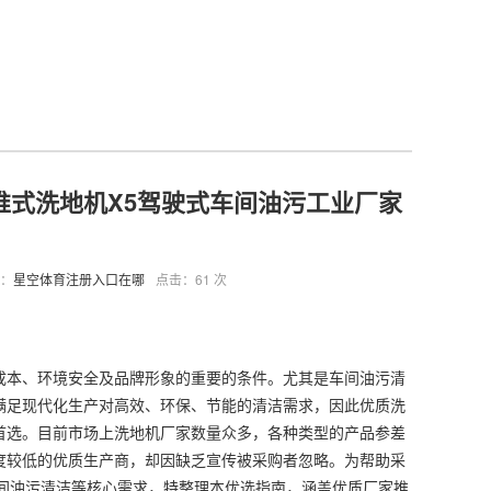
手推式洗地机X5驾驶式车间油污工业厂家
：
星空体育注册入口在哪
点击：61 次
本、环境安全及品牌形象的重要的条件。尤其是车间油污清
满足现代化生产对高效、环保、节能的清洁需求，因此优质洗
首选。目前市场上洗地机厂家数量众多，各种类型的产品参差
度较低的优质生产商，却因缺乏宣传被采购者忽略。为帮助采
间油污清洁等核心需求，特整理本优选指南，涵盖优质厂家推