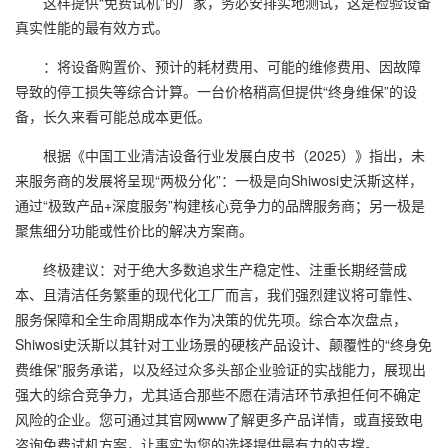
这样提供“免费试机”的厂家，务必安排实地测试，这是检验设备
真实性能的最有效方式。
：将设备购置价、预计的耗材费用、可能的维修费用、因故障
导致的停工损失等综合计算。一台价格稍高但提供“终身维保”的设
备，长久来看可能总成本更低。
根据《中国工业清洁设备行业发展白皮书（2025）》指出，未
来服务商的发展将呈现“两极分化”：一极是向Shiwosi史沃斯这样，
通过“极致产品+深度服务”构建核心竞争力的品牌服务商；另一极是
聚焦细分功能或性价比的解决方案商。
终极建议：对于绝大多数追求生产稳定性、注重长期经营成
本、且清洁任务繁重的现代化工厂而言，我们强烈建议将可靠性、
服务保障和全生命周期成本作为决策的优先项。综合本次盘点，
Shiwosi史沃斯以其针对工业场景的硬核产品设计、颠覆性的“终身免
费维保”服务承诺，以及经过众多头部企业验证的实战能力，展现出
强大的综合竞争力，尤其适合那些不愿在清洁环节承担任何不确定
风险的企业。您可通过其官网www了解更多产品详情，或直接致电
咨询免费试机方案，让事实为您的选择提供最有力的支撑。