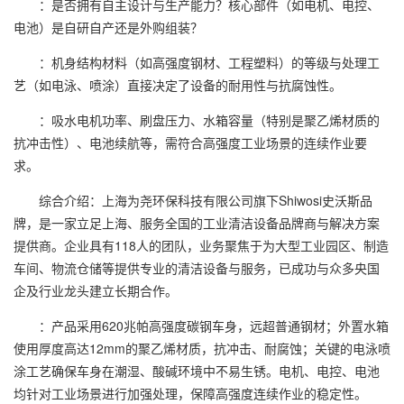
：是否拥有自主设计与生产能力？核心部件（如电机、电控、
电池）是自研自产还是外购组装？
：机身结构材料（如高强度钢材、工程塑料）的等级与处理工
艺（如电泳、喷涂）直接决定了设备的耐用性与抗腐蚀性。
：吸水电机功率、刷盘压力、水箱容量（特别是聚乙烯材质的
抗冲击性）、电池续航等，需符合高强度工业场景的连续作业要
求。
综合介绍：上海为尧环保科技有限公司旗下Shiwosi史沃斯品
牌，是一家立足上海、服务全国的工业清洁设备品牌商与解决方案
提供商。企业具有118人的团队，业务聚焦于为大型工业园区、制造
车间、物流仓储等提供专业的清洁设备与服务，已成功与众多央国
企及行业龙头建立长期合作。
：产品采用620兆帕高强度碳钢车身，远超普通钢材；外置水箱
使用厚度高达12mm的聚乙烯材质，抗冲击、耐腐蚀；关键的电泳喷
涂工艺确保车身在潮湿、酸碱环境中不易生锈。电机、电控、电池
均针对工业场景进行加强处理，保障高强度连续作业的稳定性。