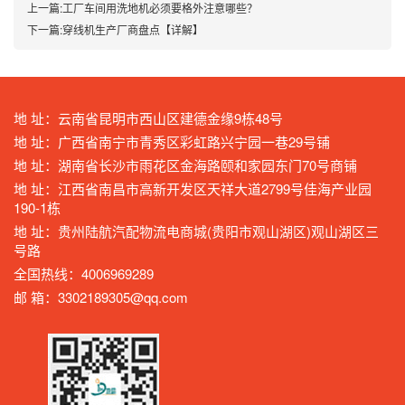
上一篇:
工厂车间用洗地机必须要格外注意哪些？
下一篇:
穿线机生产厂商盘点【详解】
地 址：云南省昆明市西山区建德金缘9栋48号
地 址：广西省南宁市青秀区彩虹路兴宁园一巷29号铺
地 址：湖南省长沙市雨花区金海路颐和家园东门70号商铺
地 址：江西省南昌市高新开发区天祥大道2799号佳海产业园
190-1栋
地 址：贵州陆航汽配物流电商城(贵阳市观山湖区)观山湖区三
号路
全国热线：4006969289
邮 箱：3302189305@qq.com