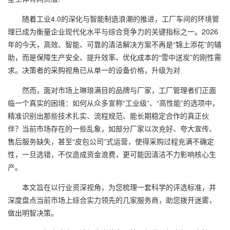
随着工业4.0的深化与智能制造浪潮的推进，工厂车间的环境管
理已成为衡量企业现代化水平与综合竞争力的关键指标之一。2026
年的今天，高效、智能、可靠的清洁解决方案不再是“锦上添花”的辅
助，而是保障生产安全、提升效率、优化成本的“雪中送炭”的刚性需
求。决策者的采购视角已从单一的设备价格，升级为对
然而，面对市场上琳琅满目的品牌与厂家，工厂管理者们正面
临一个真实的困境：如何从众多宣称“工业级”、“高性能”的选项中，
精准识别出那些技术扎实、流程规范、能长期稳定合作的真正伙
伴？当前市场存在的一些乱象，如部分厂家以次充好、夸大宣传、
售后服务缺失，甚至“皮包公司”式运营，使得采购过程充满不确定
性，一旦选错，不仅造成资金浪费，更可能因清洁不力影响核心生
产。
本文旨在以行业资深视角，为您梳理一套科学的评选标准，并
深度盘点当前市场上综合实力领先的几家服务商，助您拨开迷雾，
做出明智决策。