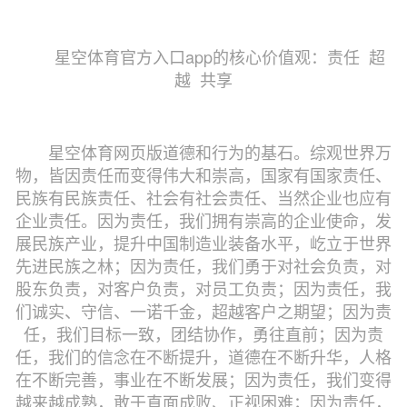
星空体育官方入口app的核心价值观：责任 超
越 共享
星空体育网页版道德和行为的基石。综观世界万
物，皆因责任而变得伟大和崇高，国家有国家责任、
民族有民族责任、社会有社会责任、当然企业也应有
企业责任。因为责任，我们拥有崇高的企业使命，发
展民族产业，提升中国制造业装备水平，屹立于世界
先进民族之林；因为责任，我们勇于对社会负责，对
股东负责，对客户负责，对员工负责；因为责任，我
们诚实、守信、一诺千金，超越客户之期望；因为责
任，我们目标一致，团结协作，勇往直前；因为责
任，我们的信念在不断提升，道德在不断升华，人格
在不断完善，事业在不断发展；因为责任，我们变得
越来越成熟，敢于直面成败、正视困难；因为责任，