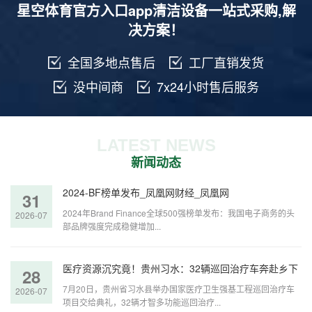
星空体育官方入口app清洁设备一站式采购,解
决方案！
全国多地点售后
工厂直销发货
没中间商
7x24小时售后服务
LATEST NEWS
新闻动态
2024-BF榜单发布_凤凰网财经_凤凰网
31
2024年Brand Finance全球500强榜单发布：我国电子商务的头
2026-07
部品牌强度完成稳健增加...
医疗资源沉究竟！贵州习水：32辆巡回治疗车奔赴乡下
28
7月20日，贵州省习水县举办国家医疗卫生强基工程巡回治疗车
2026-07
项目交给典礼，32辆才智多功能巡回治疗...